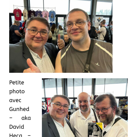
Petite
photo
avec
Gunhed
– aka
David
Hecq –