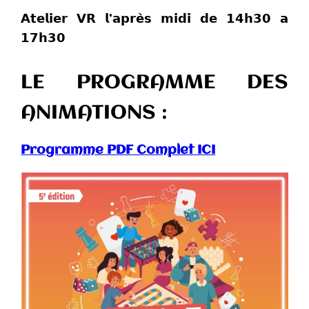
𝗔𝘁𝗲𝗹𝗶𝗲𝗿 𝗩𝗥 𝗹’𝗮𝗽𝗿𝗲̀𝘀 𝗺𝗶𝗱𝗶 𝗱𝗲 𝟭𝟰𝗵𝟯𝟬 𝗮
𝟭𝟳𝗵𝟯𝟬
LE PROGRAMME DES
ANIMATIONS :
Programme PDF Complet ICI