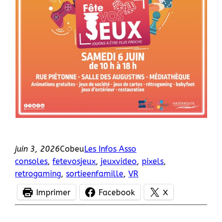
juin 3, 2026
Cobeu
Les Infos Asso
consoles
, 
fetevosjeux
, 
jeuxvideo
, 
pixels
, 
retrogaming
, 
sortieenfamille
, 
VR
Imprimer
Facebook
X