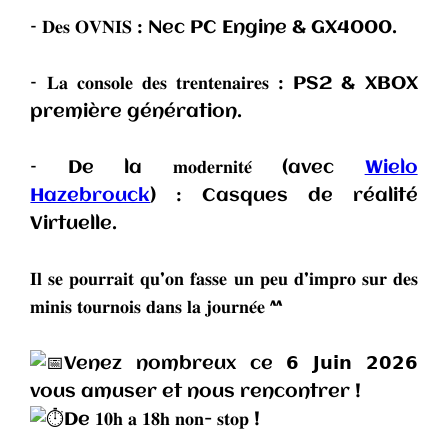
– 𝐃𝐞𝐬 𝐎𝐕𝐍𝐈𝐒 : Nec PC Engine & GX4000.
– 𝐋𝐚 𝐜𝐨𝐧𝐬𝐨𝐥𝐞 𝐝𝐞𝐬 𝐭𝐫𝐞𝐧𝐭𝐞𝐧𝐚𝐢𝐫𝐞𝐬 : PS2 & XBOX
première génération.
– De la 𝐦𝐨𝐝𝐞𝐫𝐧𝐢𝐭𝐞́ (avec
Wielo
Hazebrouck
) : Casques de réalité
Virtuelle.
𝐈𝐥 𝐬𝐞 𝐩𝐨𝐮𝐫𝐫𝐚𝐢𝐭 𝐪𝐮’𝐨𝐧 𝐟𝐚𝐬𝐬𝐞 𝐮𝐧 𝐩𝐞𝐮 𝐝’𝐢𝐦𝐩𝐫𝐨 𝐬𝐮𝐫 𝐝𝐞𝐬
𝐦𝐢𝐧𝐢𝐬 𝐭𝐨𝐮𝐫𝐧𝐨𝐢𝐬 𝐝𝐚𝐧𝐬 𝐥𝐚 𝐣𝐨𝐮𝐫𝐧𝐞́𝐞 ^^
Venez nombreux ce 𝟲 𝗝𝘂𝗶𝗻 𝟮𝟬𝟮𝟲
vous amuser et nous rencontrer !
De 𝟏𝟎𝐡 𝐚 𝟏𝟖𝐡 𝐧𝐨𝐧- 𝐬𝐭𝐨𝐩 !