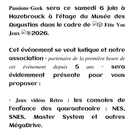
𝐏𝐚𝐬𝐬𝐢𝐨𝐧𝐬-𝐆𝐞𝐞𝐤 sera ce samedi 6 juin à
Hazebrouck à l’étage du Musée des
Augustins dans le cadre de
𝐅𝐞̂𝐭𝐞 𝐕𝐨𝐬
𝐉𝐞𝐮𝐱
2026.
Cet événement se veut ludique et notre
association – 𝑝𝑎𝑟𝑡𝑒𝑛𝑎𝑖𝑟𝑒 𝑑𝑒 𝑙𝑎 𝑝𝑟𝑒𝑚𝑖𝑒̀𝑟𝑒 ℎ𝑒𝑢𝑟𝑒 𝑑𝑒
𝑐𝑒𝑡 𝑒́𝑣𝑒́𝑛𝑒𝑚𝑒𝑛𝑡 𝑑𝑒𝑝𝑢𝑖𝑠 5 𝑎𝑛𝑠 – sera
évidemment présente pour vous
proposer :
– 𝐉𝐞𝐮𝐱 𝐯𝐢𝐝𝐞́𝐨𝐬 𝐑𝐞́𝐭𝐫𝐨 : les consoles de
l’enfance des quarantenaire : NES,
SNES, Master System et autres
MégaDrive.